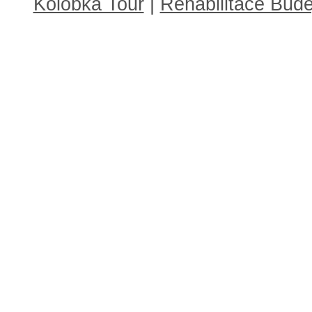
Kolobka Tour
|
Rehabilitace Budě