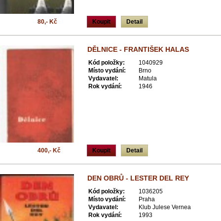
80,- Kč
Koupit
Detail
DĚLNICE - FRANTIŠEK HALAS
Kód položky:
1040929
Místo vydání:
Brno
Vydavatel:
Matula
Rok vydání:
1946
400,- Kč
Koupit
Detail
DEN OBRŮ - LESTER DEL REY
Kód položky:
1036205
Místo vydání:
Praha
Vydavatel:
Klub Julese Vernea
Rok vydání:
1993