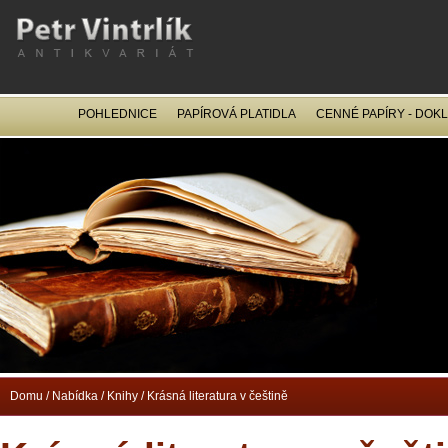
POHLEDNICE
PAPÍROVÁ PLATIDLA
CENNÉ PAPÍRY - DOK
OCEL
Domu
/
Nabídka
/
Knihy
/
Krásná literatura v češtině