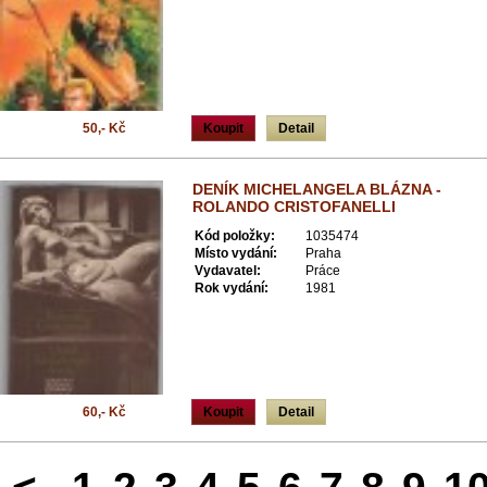
50,- Kč
Koupit
Detail
DENÍK MICHELANGELA BLÁZNA -
ROLANDO CRISTOFANELLI
Kód položky:
1035474
Místo vydání:
Praha
Vydavatel:
Práce
Rok vydání:
1981
60,- Kč
Koupit
Detail