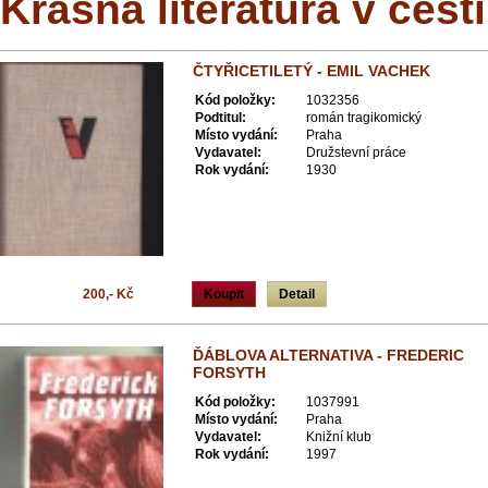
Krásná literatura v češt
ČTYŘICETILETÝ - EMIL VACHEK
Kód položky:
1032356
Podtitul:
román tragikomický
Místo vydání:
Praha
Vydavatel:
Družstevní práce
Rok vydání:
1930
200,- Kč
Koupit
Detail
ĎÁBLOVA ALTERNATIVA - FREDERIC
FORSYTH
Kód položky:
1037991
Místo vydání:
Praha
Vydavatel:
Knižní klub
Rok vydání:
1997