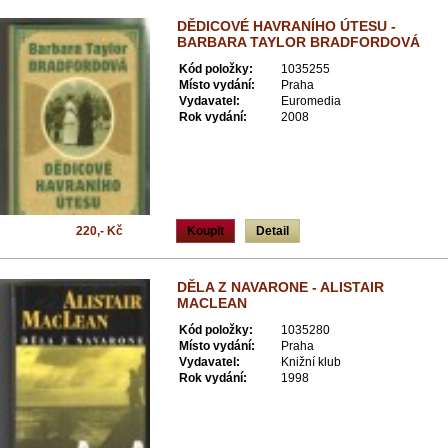
DĚDICOVÉ HAVRANÍHO ÚTESU -
BARBARA TAYLOR BRADFORDOVÁ
Kód položky:
1035255
Místo vydání:
Praha
Vydavatel:
Euromedia
Rok vydání:
2008
220,- Kč
Koupit
Detail
DĚLA Z NAVARONE - ALISTAIR
MACLEAN
Kód položky:
1035280
Místo vydání:
Praha
Vydavatel:
Knižní klub
Rok vydání:
1998