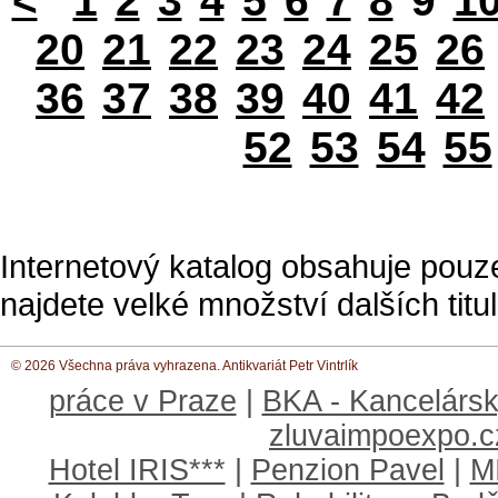
<
1
2
3
4
5
6
7
8
9
1
20
21
22
23
24
25
26
36
37
38
39
40
41
42
52
53
54
55
Internetový katalog obsahuje pouz
najdete velké množství dalších titul
© 2026 Všechna práva vyhrazena. Antikvariát Petr Vintrlík
práce v Praze
|
BKA - Kancelársk
zluvaimpoexpo.c
Hotel IRIS***
|
Penzion Pavel
|
M