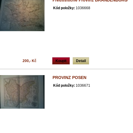
Preussische Provinz BRANDENBURG
Kód položky:
1036668
200,- Kč
Koupit
Detail
PROVINZ POSEN
Kód položky:
1036671