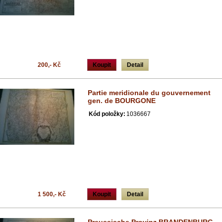
200,- Kč
Koupit
Detail
Partie meridionale du gouvernement
gen. de BOURGONE
Kód položky:
1036667
1 500,- Kč
Koupit
Detail