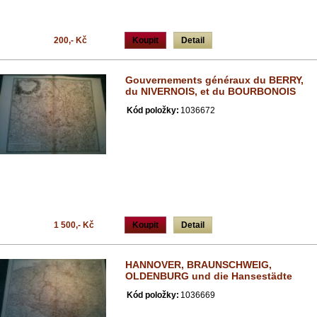
200,- Kč
Koupit
Detail
Gouvernements généraux du BERRY,
du NIVERNOIS, et du BOURBONOIS
Kód položky:
1036672
1 500,- Kč
Koupit
Detail
HANNOVER, BRAUNSCHWEIG,
OLDENBURG und die Hansestädte
Kód položky:
1036669