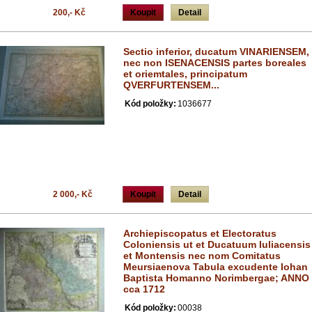
200,- Kč
Koupit
Detail
Sectio inferior, ducatum VINARIENSEM,
nec non ISENACENSIS partes boreales
et oriemtales, principatum
QVERFURTENSEM...
Kód položky:
1036677
2 000,- Kč
Koupit
Detail
Archiepiscopatus et Electoratus
Coloniensis ut et Ducatuum Iuliacensis
et Montensis nec nom Comitatus
Meursiaenova Tabula excudente Iohan
Baptista Homanno Norimbergae; ANNO
cca 1712
Kód položky:
00038