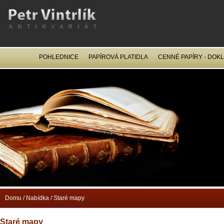
POHLEDNICE
PAPÍROVÁ PLATIDLA
CENNÉ PAPÍRY - DOK
OCEL
Domu
/
Nabídka
/
Staré mapy
Staré mapy