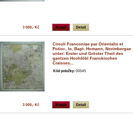
3 000,- Kč
Koupit
Detail
Circuli Franconiae par Orientalis et
Potior.. Io. Bapt. Homann, Norimbergae
unter: Erster und Gröster Theil des
gantzen Hochlöbl Franckischen
Craisses...
Kód položky:
00045
3 000,- Kč
Koupit
Detail