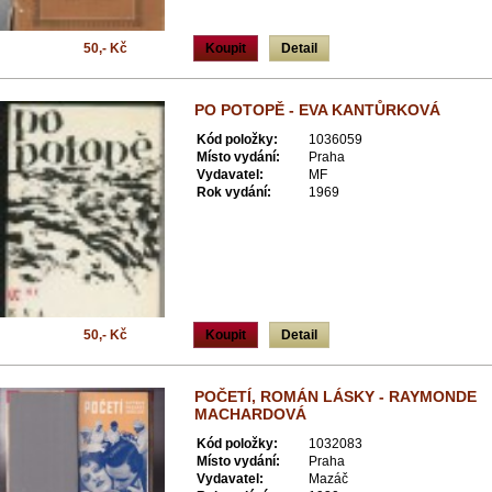
50,- Kč
Koupit
Detail
PO POTOPĚ - EVA KANTŮRKOVÁ
Kód položky:
1036059
Místo vydání:
Praha
Vydavatel:
MF
Rok vydání:
1969
50,- Kč
Koupit
Detail
POČETÍ, ROMÁN LÁSKY - RAYMONDE
MACHARDOVÁ
Kód položky:
1032083
Místo vydání:
Praha
Vydavatel:
Mazáč