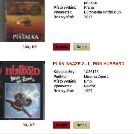
procesu
Místo vydání:
Praha
Vydavatel:
Euromedia Knižní klub
Rok vydání:
2017
180,- Kč
Koupit
Detail
PLÁN INVAZE 2 - L. RON HUBBARD
Kód položky:
1036178
Podtitul:
Mise na Zemi 1
Místo vydání:
Brno
Vydavatel:
Návrat
Rok vydání:
1997
90,- Kč
Koupit
Detail