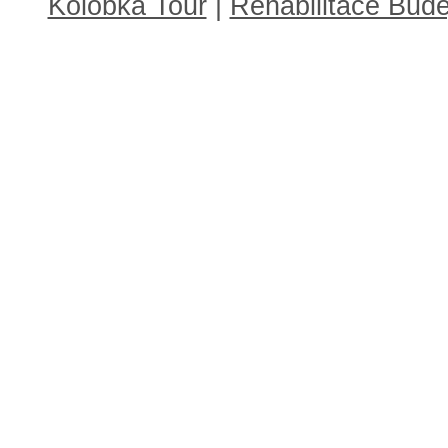
Kolobka Tour
|
Rehabilitace Budě