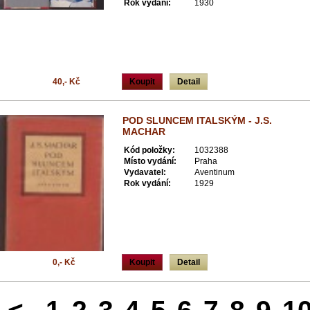
Rok vydání:
1930
40,- Kč
Koupit
Detail
POD SLUNCEM ITALSKÝM - J.S.
MACHAR
Kód položky:
1032388
Místo vydání:
Praha
Vydavatel:
Aventinum
Rok vydání:
1929
0,- Kč
Koupit
Detail