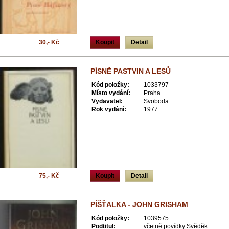
30,- Kč
Koupit
Detail
PÍSNĚ PASTVIN A LESŮ
Kód položky:
1033797
Místo vydání:
Praha
Vydavatel:
Svoboda
Rok vydání:
1977
75,- Kč
Koupit
Detail
PÍŠŤALKA - JOHN GRISHAM
Kód položky:
1039575
Podtitul:
včetně povídky Svěděk