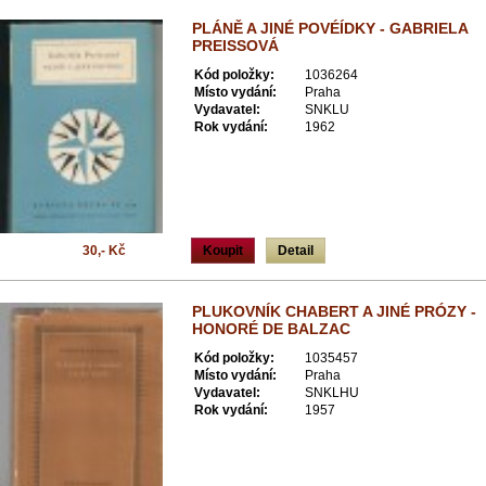
PLÁNĚ A JINÉ POVÉÍDKY - GABRIELA
PREISSOVÁ
Kód položky:
1036264
Místo vydání:
Praha
Vydavatel:
SNKLU
Rok vydání:
1962
30,- Kč
Koupit
Detail
PLUKOVNÍK CHABERT A JINÉ PRÓZY -
HONORÉ DE BALZAC
Kód položky:
1035457
Místo vydání:
Praha
Vydavatel:
SNKLHU
Rok vydání:
1957