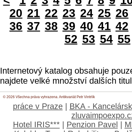
<
1
2
3
4
5
6
7
8
9
1
20
21
22
23
24
25
26
36
37
38
39
40
41
42
52
53
54
55
Internetový katalog obsahuje pouz
najdete velké množství dalších titul
© 2026 Všechna práva vyhrazena. Antikvariát Petr Vintrlík
práce v Praze
|
BKA - Kancelársk
zluvaimpoexpo.c
Hotel IRIS***
|
Penzion Pavel
|
M