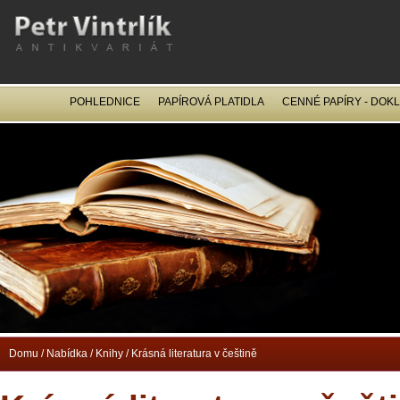
POHLEDNICE
PAPÍROVÁ PLATIDLA
CENNÉ PAPÍRY - DOK
OCEL
Domu
/
Nabídka
/
Knihy
/
Krásná literatura v češtině