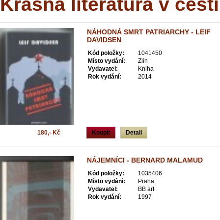
Krásná literatura v češt
NÁHODNÁ SMRT PATRIARCHY - LEIF
DAVIDSEN
Kód položky:
1041450
Místo vydání:
Zlín
Vydavatel:
Kniha
Rok vydání:
2014
180,- Kč
Koupit
Detail
NÁJEMNÍCI - BERNARD MALAMUD
Kód položky:
1035406
Místo vydání:
Praha
Vydavatel:
BB art
Rok vydání:
1997