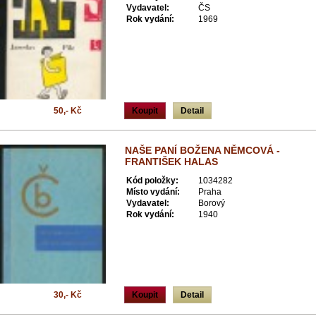
Vydavatel:
ČS
Rok vydání:
1969
50,- Kč
Koupit
Detail
NAŠE PANÍ BOŽENA NĚMCOVÁ -
FRANTIŠEK HALAS
Kód položky:
1034282
Místo vydání:
Praha
Vydavatel:
Borový
Rok vydání:
1940
30,- Kč
Koupit
Detail