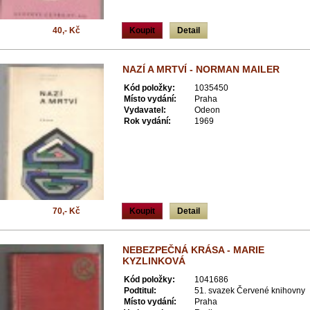
40,- Kč
Koupit
Detail
NAZÍ A MRTVÍ - NORMAN MAILER
Kód položky:
1035450
Místo vydání:
Praha
Vydavatel:
Odeon
Rok vydání:
1969
70,- Kč
Koupit
Detail
NEBEZPEČNÁ KRÁSA - MARIE
KYZLINKOVÁ
Kód položky:
1041686
Podtitul:
51. svazek Červené knihovny
Místo vydání:
Praha