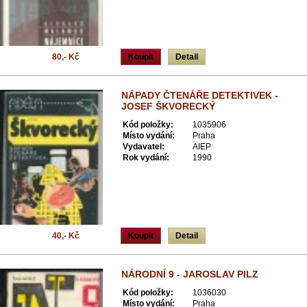
80,- Kč
Koupit
Detail
NÁPADY ČTENÁŘE DETEKTIVEK -
JOSEF ŠKVORECKÝ
Kód položky:
1035906
Místo vydání:
Praha
Vydavatel:
AIEP
Rok vydání:
1990
40,- Kč
Koupit
Detail
NÁRODNÍ 9 - JAROSLAV PILZ
Kód položky:
1036030
Místo vydání:
Praha