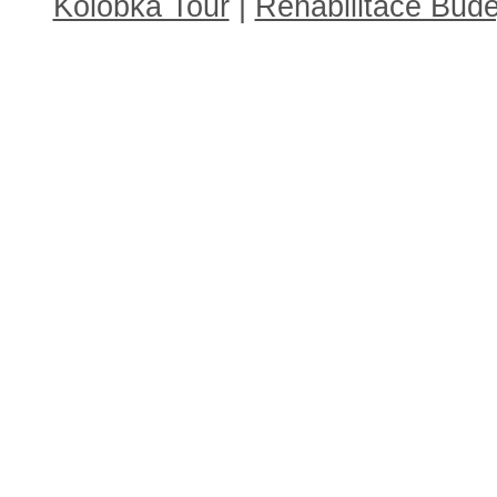
Kolobka Tour
|
Rehabilitace Budě