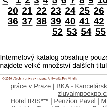
<
1
2
3
4
5
6
7
8
9
1
20
21
22
23
24
25
26
36
37
38
39
40
41
42
52
53
54
55
Internetový katalog obsahuje pouz
najdete velké množství dalších titul
© 2026 Všechna práva vyhrazena. Antikvariát Petr Vintrlík
práce v Praze
|
BKA - Kancelársk
zluvaimpoexpo.c
Hotel IRIS***
|
Penzion Pavel
|
M