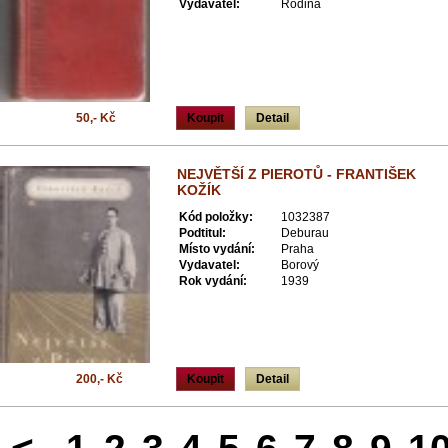
Vydavatel:
Rodina
50,- Kč
Koupit
Detail
NEJVĚTŠÍ Z PIEROTŮ - FRANTIŠEK
KOŽÍK
Kód položky:
1032387
Podtitul:
Deburau
Místo vydání:
Praha
Vydavatel:
Borový
Rok vydání:
1939
200,- Kč
Koupit
Detail