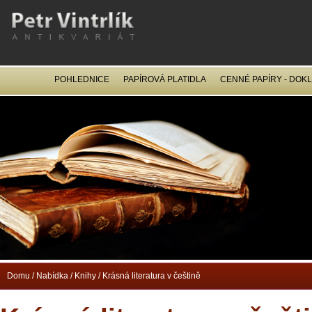
POHLEDNICE
PAPÍROVÁ PLATIDLA
CENNÉ PAPÍRY - DOK
OCEL
Domu
/
Nabídka
/
Knihy
/
Krásná literatura v češtině