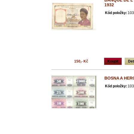
BANQUE DE L´
1932
Kód položky:
103
150,- Kč
Koupit
Det
BOSNA A HER
Kód položky:
103