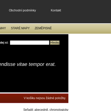
Obchodní podmínky
Kontakt
NIHY
STARÉ MAPY
ZEMĚPISNÉ
dej si:
ndisse vitae tempor erat.
V košíku nejsou žádné položky.
Seřadit:
abecedně
,
chronologicky