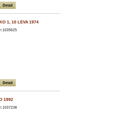
Detail
O 1, 10 LEVA 1974
:
1035625
Detail
O 1992
:
1037238