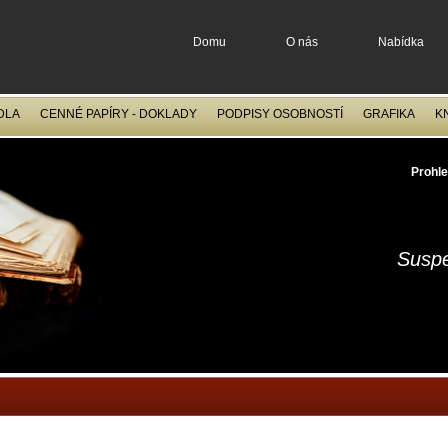
Domu
O nás
Nabídka
DLA
CENNÉ PAPÍRY - DOKLADY
PODPISY OSOBNOSTÍ
GRAFIKA
K
OCELORYTINY
FILATELIE
Prohle
Suspe