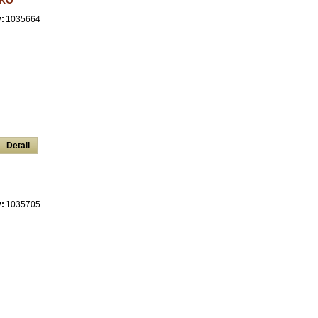
KO
:
1035664
Detail
:
1035705