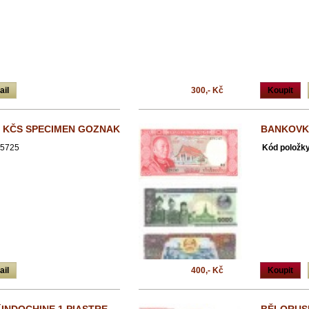
ail
300,- Kč
Koupit
 KČS SPECIMEN GOZNAK
BANKOVK
5725
Kód položky
ail
400,- Kč
Koupit