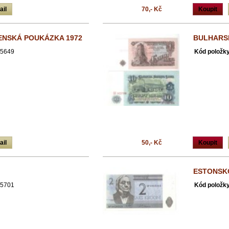
ail
70,- Kč
Koupit
ENSKÁ POUKÁZKA 1972
BULHARSK
5649
Kód položky
ail
50,- Kč
Koupit
ESTONSK
5701
Kód položky