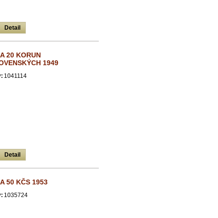
Detail
A 20 KORUN
OVENSKÝCH 1949
:
1041114
Detail
 50 KČS 1953
:
1035724