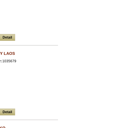
Detail
Y LAOS
:
1035679
Detail