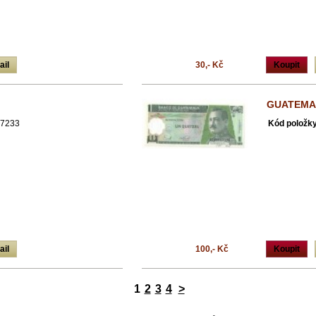
ail
30,- Kč
Koupit
GUATEMA
7233
Kód položky
ail
100,- Kč
Koupit
1
2
3
4
>