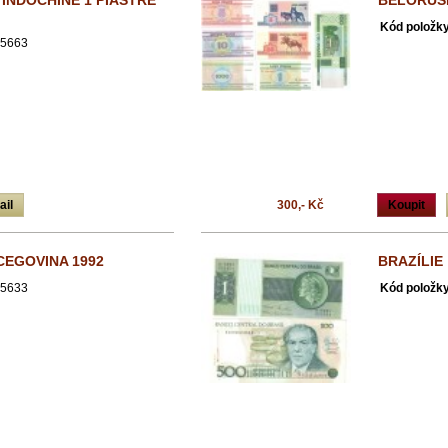
INDOCHINE 1 PIASTRE
BĚLORUS
Kód položky
5663
ail
300,- Kč
Koupit
CEGOVINA 1992
BRAZÍLIE
5633
Kód položky