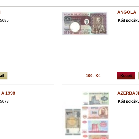
N
ANGOLA
5685
Kód položky
ail
100,- Kč
Koupit
 A 1998
AZERBAJ
5673
Kód položky