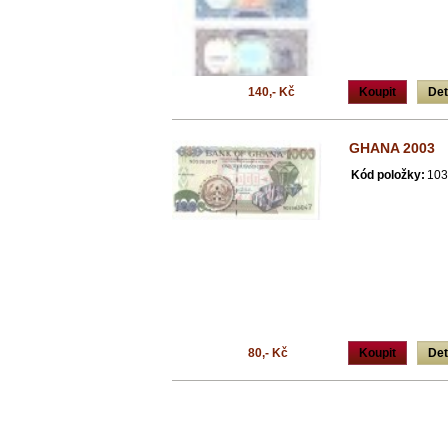
140,- Kč
Koupit
Det
GHANA 2003
Kód položky:
103
80,- Kč
Koupit
Det