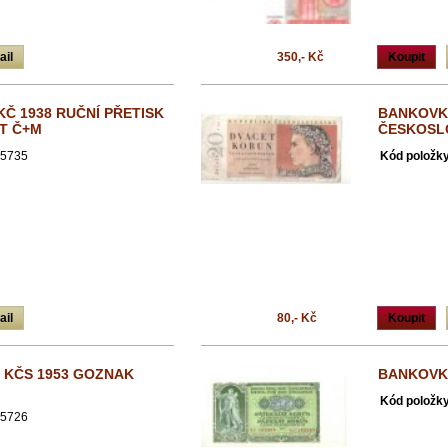
ail
350,- Kč
Koupit
Č 1938 RUČNÍ PŘETISK
BANKOVK
T Č+M
ČESKOSL
5735
Kód položky
ail
80,- Kč
Koupit
 KČS 1953 GOZNAK
BANKOVKA
Kód položky
5726