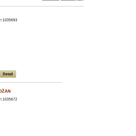
:
1035693
Detail
DŽAN
:
1035672