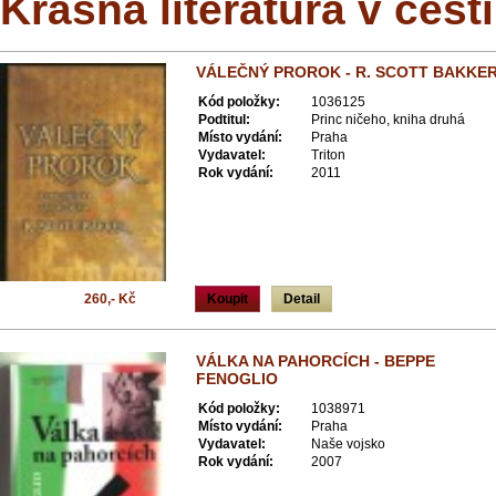
Krásná literatura v češt
VÁLEČNÝ PROROK - R. SCOTT BAKKE
Kód položky:
1036125
Podtitul:
Princ ničeho, kniha druhá
Místo vydání:
Praha
Vydavatel:
Triton
Rok vydání:
2011
260,- Kč
Koupit
Detail
VÁLKA NA PAHORCÍCH - BEPPE
FENOGLIO
Kód položky:
1038971
Místo vydání:
Praha
Vydavatel:
Naše vojsko
Rok vydání:
2007