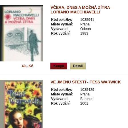
VČERA, DNES A MOŽNÁ ZÍTRA -
LORIANO MACCHIAVELLI
Kód položky:
1035941
Místo vydání:
Praha
Vydavatel:
Odeon
Rok vydání:
1983
40,- Kč
Koupit
Detail
VE JMÉNU ŠTĚSTÍ - TESS WARWICK
Kód položky:
1035429
Místo vydání:
Praha
Vydavatel:
Baronet
Rok vydání:
2001