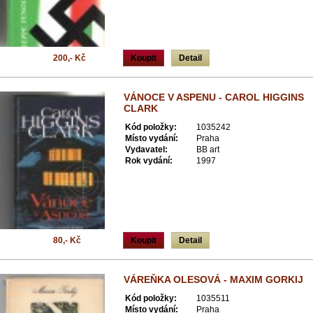
200,- Kč
Koupit
Detail
VÁNOCE V ASPENU - CAROL HIGGINS
CLARK
Kód položky:
1035242
Místo vydání:
Praha
Vydavatel:
BB art
Rok vydání:
1997
80,- Kč
Koupit
Detail
VÁREŇKA OLESOVÁ - MAXIM GORKIJ
Kód položky:
1035511
Místo vydání:
Praha