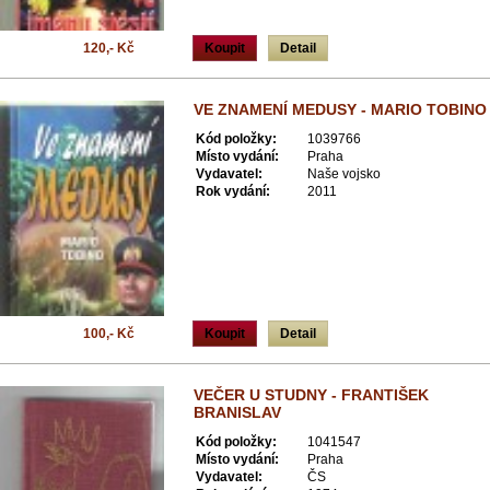
120,- Kč
Koupit
Detail
VE ZNAMENÍ MEDUSY - MARIO TOBINO
Kód položky:
1039766
Místo vydání:
Praha
Vydavatel:
Naše vojsko
Rok vydání:
2011
100,- Kč
Koupit
Detail
VEČER U STUDNY - FRANTIŠEK
BRANISLAV
Kód položky:
1041547
Místo vydání:
Praha
Vydavatel:
ČS