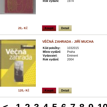
Rok vydání:
1974
20,- Kč
Koupit
Detail
VĚČNÁ ZAHRADA - JIŘÍ MUCHA
Kód položky:
1032015
Místo vydání:
Praha
Vydavatel:
Eminent
Rok vydání:
2004
120,- Kč
Koupit
Detail