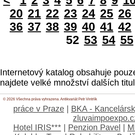
<
1
2
3
4
5
6
7
8
9
1
20
21
22
23
24
25
26
36
37
38
39
40
41
42
52
53
54
55
Internetový katalog obsahuje pouz
najdete velké množství dalších titul
© 2026 Všechna práva vyhrazena. Antikvariát Petr Vintrlík
práce v Praze
|
BKA - Kancelársk
zluvaimpoexpo.c
Hotel IRIS***
|
Penzion Pavel
|
M