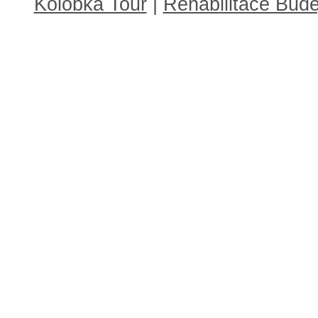
Kolobka Tour
|
Rehabilitace Budě