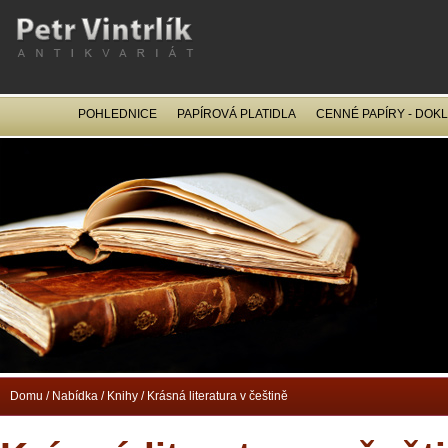
POHLEDNICE
PAPÍROVÁ PLATIDLA
CENNÉ PAPÍRY - DOK
OCEL
Domu
/
Nabídka
/
Knihy
/
Krásná literatura v češtině