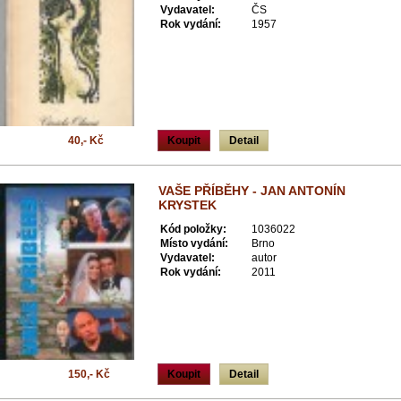
Vydavatel:
ČS
Rok vydání:
1957
40,- Kč
Koupit
Detail
VAŠE PŘÍBĚHY - JAN ANTONÍN
KRYSTEK
Kód položky:
1036022
Místo vydání:
Brno
Vydavatel:
autor
Rok vydání:
2011
150,- Kč
Koupit
Detail