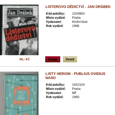
LISTEROVO DĚDICTVÍ - JAN DRÁBEK
Kód položky:
1034863
Místo vydání:
Praha
Vydavatel:
Knižní klub
Rok vydání:
1996
60,- Kč
Koupit
Detail
LISTY HEROIN - PUBLIUS OVIDIUS
NASO
Kód položky:
1041524
Místo vydání:
Praha
Vydavatel:
MF
Rok vydání:
1960