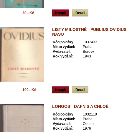
30,- Kč
Koupit
Detail
LISTY MILOSTNÉ - PUBLIUS OVIDIUS
NASO
Kód položky:
1037433
Místo vydání:
Praha
Vydavatel:
Borový
Rok vydání:
1943
100,- Kč
Koupit
Detail
LONGOS - DAFNIS A CHLOÉ
Kód položky:
1032110
Místo vydání:
Praha
Vydavatel:
Odeon
Rok vydání:
1976