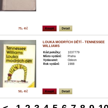
75,- Kč
Koupit
Detail
LOUKA MODRÝCH DĚTÍ - TENNESSEE
WILLIAMS
Kód položky:
1037779
Místo vydání:
Praha
Vydavatel:
Odeon
Rok vydání:
1988
50,- Kč
Koupit
Detail