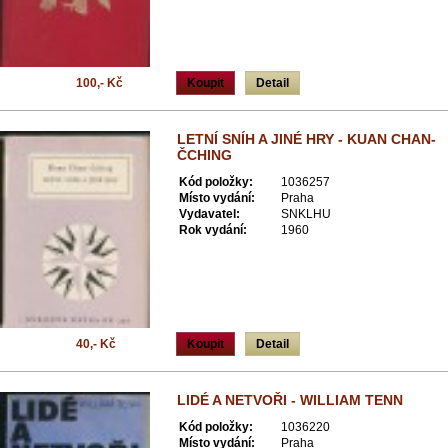
100,- Kč
Koupit
Detail
LETNÍ SNÍH A JINÉ HRY - KUAN CHAN-
ČCHING
Kód položky:
1036257
Místo vydání:
Praha
Vydavatel:
SNKLHU
Rok vydání:
1960
40,- Kč
Koupit
Detail
LIDÉ A NETVOŘI - WILLIAM TENN
Kód položky:
1036220
Místo vydání:
Praha