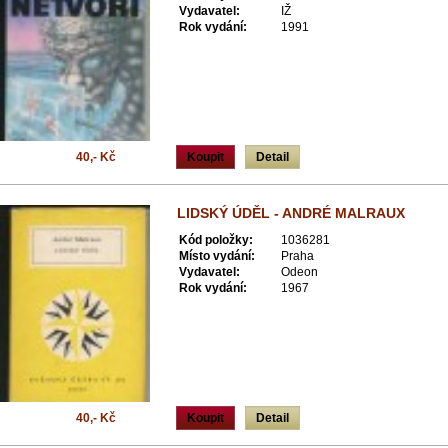
Vydavatel:
IŽ
Rok vydání:
1991
40,- Kč
Koupit
Detail
LIDSKÝ ÚDĚL - ANDRÉ MALRAUX
Kód položky:
1036281
Místo vydání:
Praha
Vydavatel:
Odeon
Rok vydání:
1967
40,- Kč
Koupit
Detail