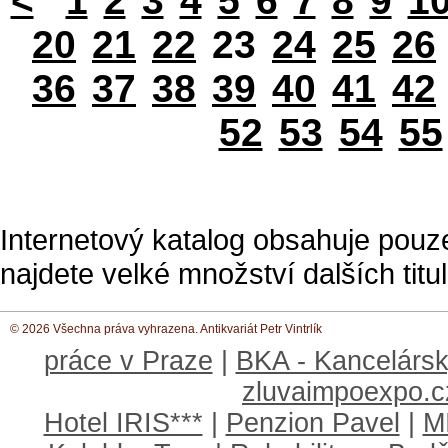
<
1
2
3
4
5
6
7
8
9
1
20
21
22
23
24
25
26
36
37
38
39
40
41
42
52
53
54
55
Internetový katalog obsahuje pouz
najdete velké množství dalších titul
© 2026 Všechna práva vyhrazena. Antikvariát Petr Vintrlík
práce v Praze
|
BKA - Kancelársk
zluvaimpoexpo.c
Hotel IRIS***
|
Penzion Pavel
|
M