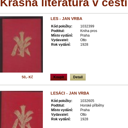
Krásná literatura v češt
LES - JAN VRBA
Kód položky:
1032399
Podtitul:
Kniha pros
Místo vydání:
Praha
Vydavatel:
Otto
Rok vydání:
1928
50,- Kč
Koupit
Detail
LESÁCI - JAN VRBA
Kód položky:
1032605
Podtitul:
Horské příběhy
Místo vydání:
Praha
Vydavatel:
Otto
Rok vydání:
1928