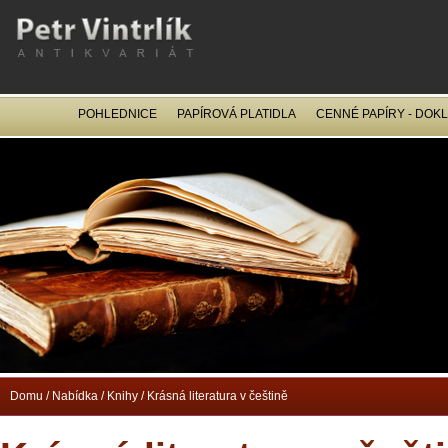
POHLEDNICE
PAPÍROVÁ PLATIDLA
CENNÉ PAPÍRY - DOK
OCEL
Domu
/
Nabídka
/
Knihy
/
Krásná literatura v češtině