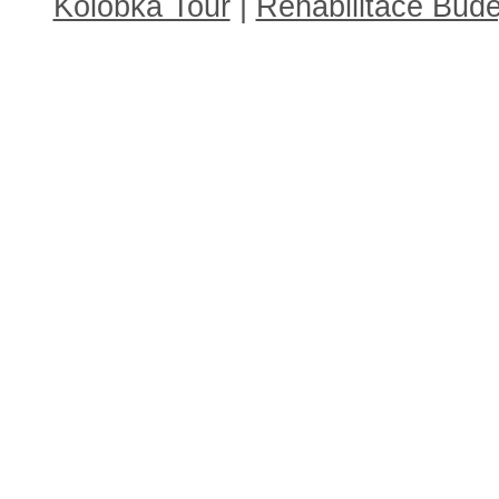
Kolobka Tour
|
Rehabilitace Budě