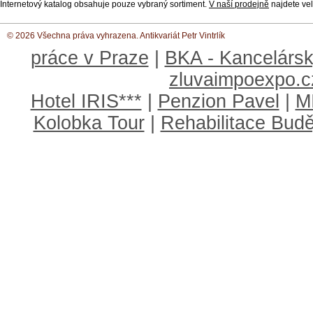
Internetový katalog obsahuje pouze vybraný sortiment.
V naší prodejně
najdete vel
© 2026 Všechna práva vyhrazena. Antikvariát Petr Vintrlík
práce v Praze
|
BKA - Kancelársk
zluvaimpoexpo.c
Hotel IRIS***
|
Penzion Pavel
|
M
Kolobka Tour
|
Rehabilitace Budě