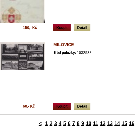
150,- Kč
Koupit
Detail
MILOVICE
Kód položky:
1032538
60,- Kč
Koupit
Detail
<
1
2
3
4
5
6
7
8
9
10
11
12
13
14
15
16