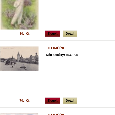
80,- Kč
Koupit
Detail
LITOMĚŘICE
Kód položky:
1032890
70,- Kč
Koupit
Detail