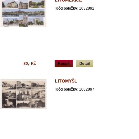
LITOMĚŘICE
Kód položky:
1032892
80,- Kč
Koupit
Detail
LITOMYŠL
Kód položky:
1032897