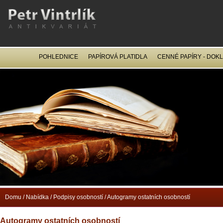
POHLEDNICE
PAPÍROVÁ PLATIDLA
CENNÉ PAPÍRY - DOK
OCEL
Domu
/
Nabídka
/
Podpisy osobností
/
Autogramy ostatních osobností
Autogramy ostatních osobností