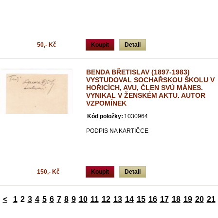
50,- Kč
Koupit
Detail
BENDA BŘETISLAV (1897-1983)
VYSTUDOVAL SOCHAŘSKOU ŠKOLU V
HOŘICÍCH, AVU, ČLEN SVÚ MÁNES.
VYNIKAL V ŽENSKÉM AKTU. AUTOR
VZPOMÍNEK
Kód položky:
1030964
PODPIS NA KARTIČCE
150,- Kč
Koupit
Detail
<
1
2
3
4
5
6
7
8
9
10
11
12
13
14
15
16
17
18
19
20
21