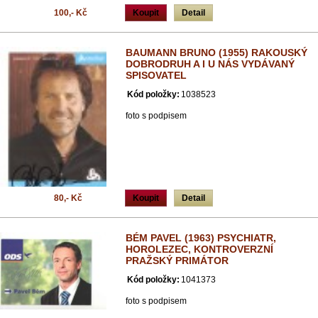
100,- Kč
Koupit
Detail
BAUMANN BRUNO (1955) RAKOUSKÝ
DOBRODRUH A I U NÁS VYDÁVANÝ
SPISOVATEL
Kód položky:
1038523
foto s podpisem
80,- Kč
Koupit
Detail
BÉM PAVEL (1963) PSYCHIATR,
HOROLEZEC, KONTROVERZNÍ
PRAŽSKÝ PRIMÁTOR
Kód položky:
1041373
foto s podpisem