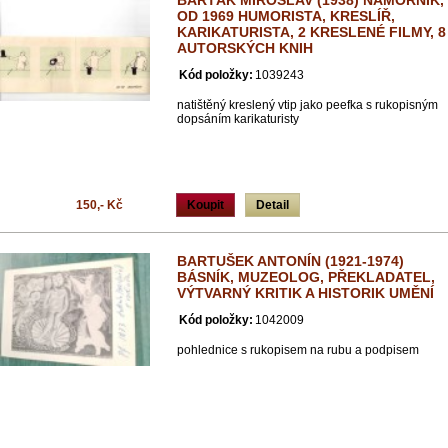
BARTÁK MIROSLAV (1938) NÁMOŘNÍK,
OD 1969 HUMORISTA, KRESLÍŘ,
KARIKATURISTA, 2 KRESLENÉ FILMY, 8
AUTORSKÝCH KNIH
Kód položky:
1039243
natištěný kreslený vtip jako peefka s rukopisným
dopsáním karikaturisty
150,- Kč
Koupit
Detail
BARTUŠEK ANTONÍN (1921-1974)
BÁSNÍK, MUZEOLOG, PŘEKLADATEL,
VÝTVARNÝ KRITIK A HISTORIK UMĚNÍ
Kód položky:
1042009
pohlednice s rukopisem na rubu a podpisem