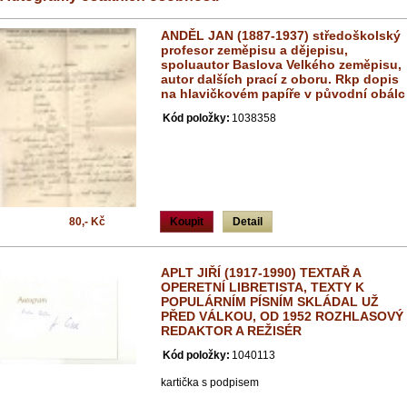
ANDĚL JAN (1887-1937) středoškolský
profesor zeměpisu a dějepisu,
spoluautor Baslova Velkého zeměpisu,
autor dalších prací z oboru. Rkp dopis
na hlavičkovém papíře v původní obálc
Kód položky:
1038358
80,- Kč
Koupit
Detail
APLT JIŘÍ (1917-1990) TEXTAŘ A
OPERETNÍ LIBRETISTA, TEXTY K
POPULÁRNÍM PÍSNÍM SKLÁDAL UŽ
PŘED VÁLKOU, OD 1952 ROZHLASOVÝ
REDAKTOR A REŽISÉR
Kód položky:
1040113
kartička s podpisem