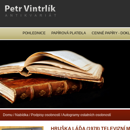
POHLEDNICE
PAPÍROVÁ PLATIDLA
CENNÉ PAPÍRY - DOK
OCEL
Domu
/
Nabídka
/
Podpisy osobností
/
Autogramy ostatních osobností
HRUŠKA LÁĎA (1978) TELEVIZNÍ