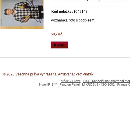
Kód položky:
1042147
Poznámka: foto s podpisem
50,- Kč
Koupit
© 2026 Všechna práva vyhrazena. Antikvariát Petr Vintrlík
práce v Praze
|
BKA - Kancelárský spotrební mate
Hotel IRIS***
|
Penzion Pavel
|
MIKROSyS - ISO 9001
|
Prague 