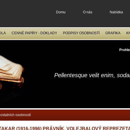
Domu
O nás
Nabídka
DLA
CENNÉ PAPÍRY - DOKLADY
PODPISY OSOBNOSTÍ
GRAFIKA
K
OCELORYTINY
FILATELIE
Prohle
Pellentesque velit enim, sod
ostatních osobností
AKAR (1916-1996) PRÁVNÍK, VOLEJBALOVÝ REPREZET