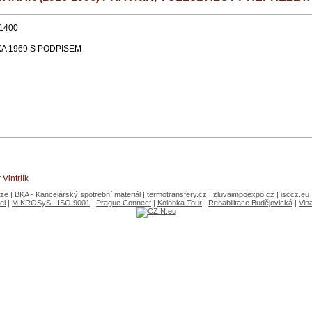
1400
KA 1969 S PODPISEM
Vintrlík
aze
|
BKA - Kancelárský spotrební materiál
|
termotransfery.cz
|
zluvaimpoexpo.cz
|
isccz.eu
el
|
MIKROSyS - ISO 9001
|
Prague Connect
|
Kolobka Tour
|
Rehabilitace Budějovická
|
Vin