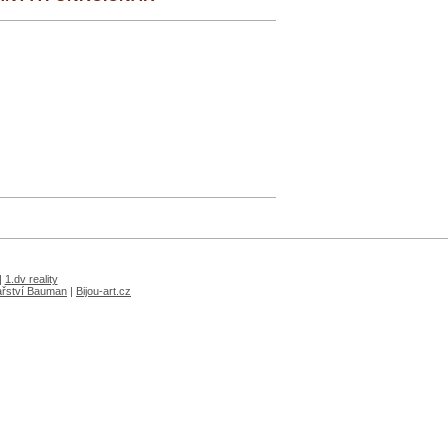
|
1.dv reality
ařství Bauman
|
Bijou-art.cz