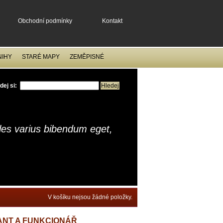
Obchodní podmínky
Kontakt
NIHY
STARÉ MAPY
ZEMĚPISNÉ
dej si:
ales varius bibendum eget,
V košíku nejsou žádné položky.
ANT A FUNKCIONÁŘ