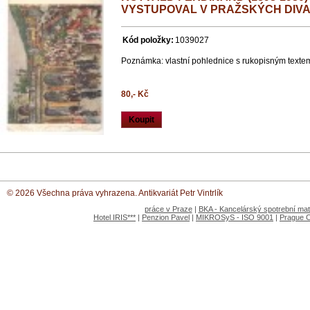
VYSTUPOVAL V PRAŽSKÝCH DIVA
Kód položky:
1039027
Poznámka: vlastní pohlednice s rukopisným textem
80,- Kč
Koupit
© 2026 Všechna práva vyhrazena. Antikvariát Petr Vintrlík
práce v Praze
|
BKA - Kancelárský spotrební mate
Hotel IRIS***
|
Penzion Pavel
|
MIKROSyS - ISO 9001
|
Prague 