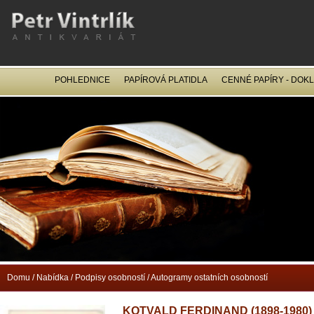
POHLEDNICE
PAPÍROVÁ PLATIDLA
CENNÉ PAPÍRY - DOK
OCEL
Domu
/
Nabídka
/
Podpisy osobností
/
Autogramy ostatních osobností
KOTVALD FERDINAND (1898-1980)