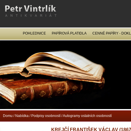
POHLEDNICE
PAPÍROVÁ PLATIDLA
CENNÉ PAPÍRY - DOK
OCEL
Domu
/
Nabídka
/
Podpisy osobností
/
Autogramy ostatních osobností
KREJČÍ FRANTIŠEK VÁCLAV (1867-