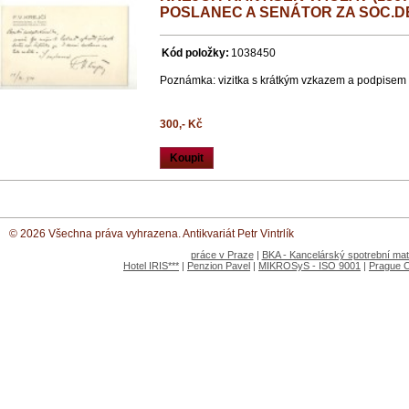
POSLANEC A SENÁTOR ZA SOC.D
Kód položky:
1038450
Poznámka: vizitka s krátkým vzkazem a podpisem
300,- Kč
Koupit
© 2026 Všechna práva vyhrazena. Antikvariát Petr Vintrlík
práce v Praze
|
BKA - Kancelárský spotrební mate
Hotel IRIS***
|
Penzion Pavel
|
MIKROSyS - ISO 9001
|
Prague 