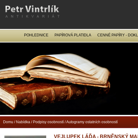
POHLEDNICE
PAPÍROVÁ PLATIDLA
CENNÉ PAPÍRY - DOK
OCEL
Domu
/
Nabídka
/
Podpisy osobností
/
Autogramy ostatních osobností
VEJLUPEK LÁĎA - BRNĚNSKÝ MA