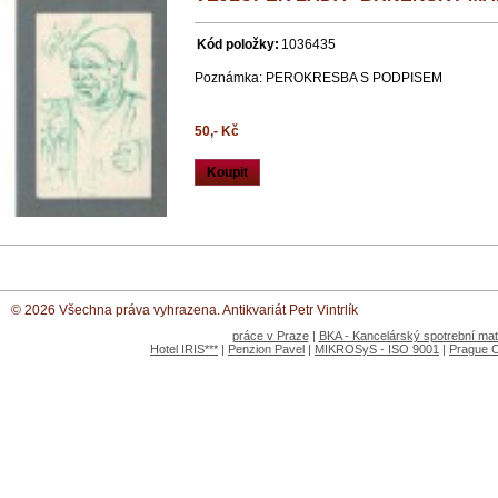
Kód položky:
1036435
Poznámka: PEROKRESBA S PODPISEM
50,- Kč
Koupit
© 2026 Všechna práva vyhrazena. Antikvariát Petr Vintrlík
práce v Praze
|
BKA - Kancelárský spotrební mate
Hotel IRIS***
|
Penzion Pavel
|
MIKROSyS - ISO 9001
|
Prague 