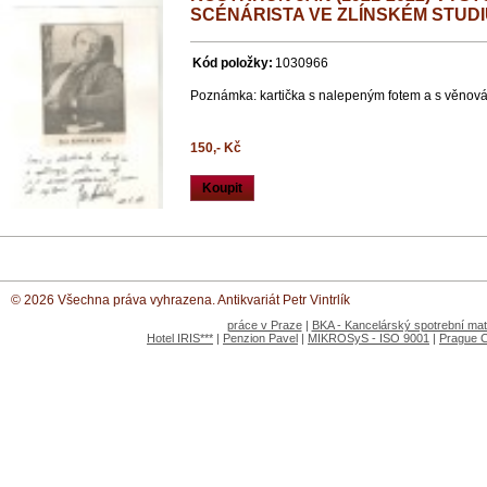
SCÉNÁRISTA VE ZLÍNSKÉM STUDI
Kód položky:
1030966
Poznámka: kartička s nalepeným fotem a s věnov
150,- Kč
Koupit
© 2026 Všechna práva vyhrazena. Antikvariát Petr Vintrlík
práce v Praze
|
BKA - Kancelárský spotrební mate
Hotel IRIS***
|
Penzion Pavel
|
MIKROSyS - ISO 9001
|
Prague 