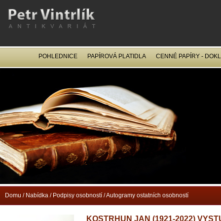
POHLEDNICE
PAPÍROVÁ PLATIDLA
CENNÉ PAPÍRY - DOK
OCEL
Domu
/
Nabídka
/
Podpisy osobností
/
Autogramy ostatních osobností
KOSTRHUN JAN (1921-2022) VYS