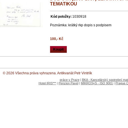
TEMATIKOU
Kód položky:
1030918
Poznámka: krátký rkp dopis s podpisem
100,- Kč
Koupit
© 2026 Všechna práva vyhrazena. Antikvariát Petr Vintrlík
práce v Praze
|
BKA - Kancelárský spotrební mate
Hotel IRIS***
|
Penzion Pavel
|
MIKROSyS - ISO 9001
|
Prague 