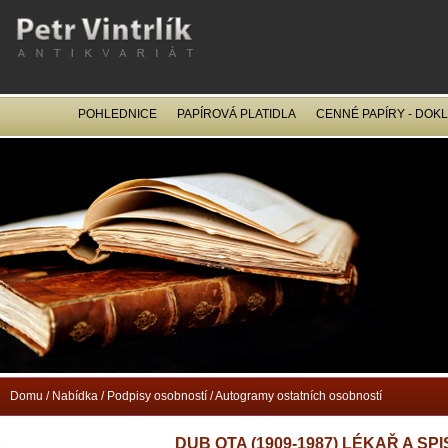
POHLEDNICE
PAPÍROVÁ PLATIDLA
CENNÉ PAPÍRY - DOK
OCEL
Domu
/
Nabídka
/
Podpisy osobností
/
Autogramy ostatních osobností
DUB OTA (1909-1987) LÉKAŘ A S