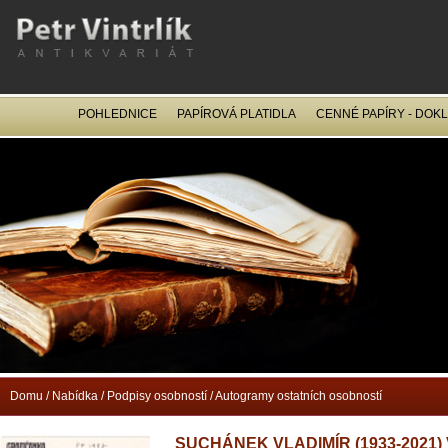
POHLEDNICE
PAPÍROVÁ PLATIDLA
CENNÉ PAPÍRY - DOK
OCEL
Domu
/
Nabídka
/
Podpisy osobností
/
Autogramy ostatních osobností
SUCHÁNEK VLADIMÍR (1933-2021)