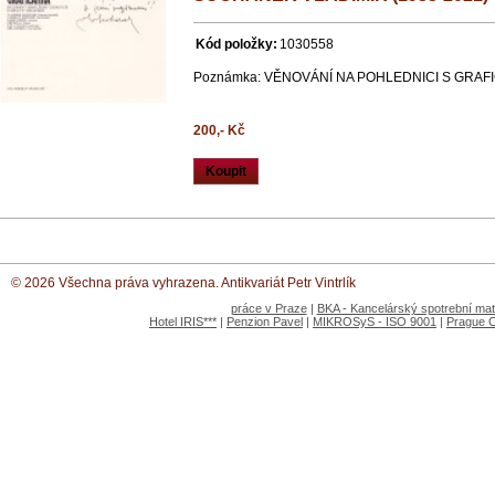
Kód položky:
1030558
Poznámka: VĚNOVÁNÍ NA POHLEDNICI S GRAF
200,- Kč
Koupit
© 2026 Všechna práva vyhrazena. Antikvariát Petr Vintrlík
práce v Praze
|
BKA - Kancelárský spotrební mate
Hotel IRIS***
|
Penzion Pavel
|
MIKROSyS - ISO 9001
|
Prague 