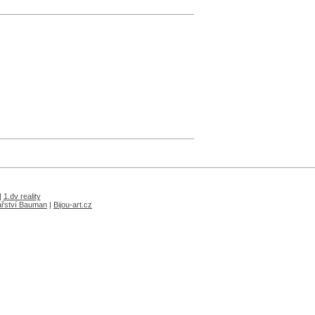
|
1.dv reality
ařství Bauman
|
Bijou-art.cz