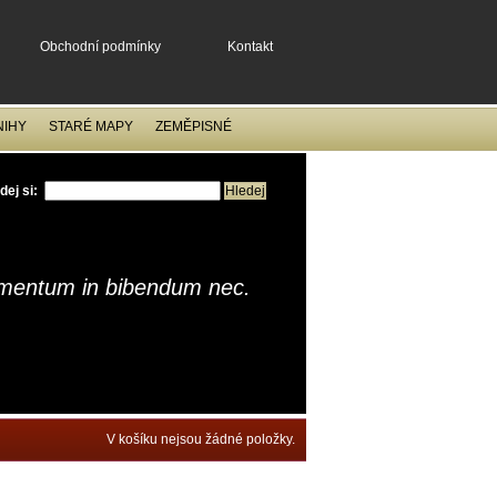
Obchodní podmínky
Kontakt
NIHY
STARÉ MAPY
ZEMĚPISNÉ
dej si:
rmentum in bibendum nec.
V košíku nejsou žádné položky.