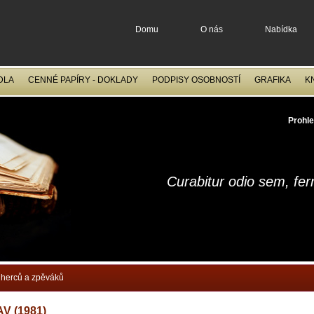
Domu
O nás
Nabídka
DLA
CENNÉ PAPÍRY - DOKLADY
PODPISY OSOBNOSTÍ
GRAFIKA
K
OCELORYTINY
FILATELIE
Prohle
Curabitur odio sem, fe
herců a zpěváků
V (1981)