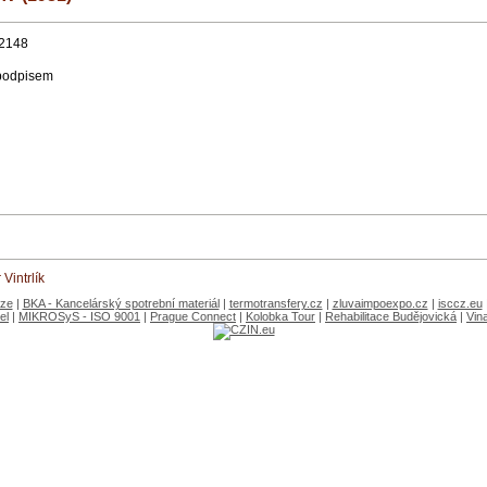
2148
 podpisem
Vintrlík
aze
|
BKA - Kancelárský spotrební materiál
|
termotransfery.cz
|
zluvaimpoexpo.cz
|
isccz.eu
el
|
MIKROSyS - ISO 9001
|
Prague Connect
|
Kolobka Tour
|
Rehabilitace Budějovická
|
Vin