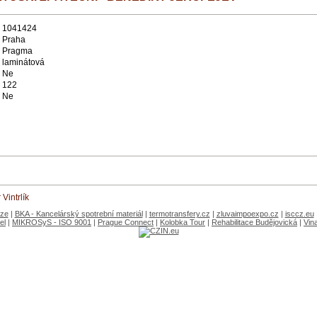
1041424
Praha
Pragma
laminátová
Ne
122
Ne
Vintrlík
aze
|
BKA - Kancelárský spotrební materiál
|
termotransfery.cz
|
zluvaimpoexpo.cz
|
isccz.eu
el
|
MIKROSyS - ISO 9001
|
Prague Connect
|
Kolobka Tour
|
Rehabilitace Budějovická
|
Vin