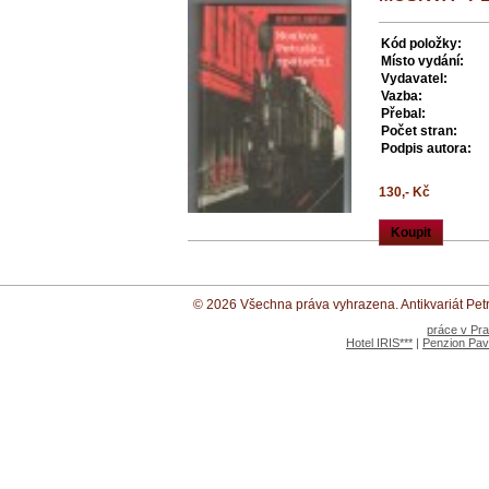
Kód položky:
Místo vydání:
Vydavatel:
Vazba:
Přebal:
Počet stran:
Podpis autora:
130,- Kč
Koupit
© 2026 Všechna práva vyhrazena. Antikvariát Petr 
práce v Pr
Hotel IRIS***
|
Penzion Pav