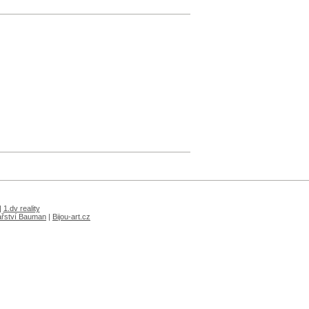
|
1.dv reality
ařství Bauman
|
Bijou-art.cz