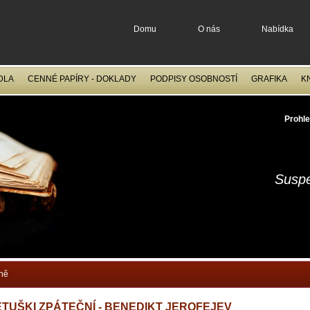
Domu
O nás
Nabídka
DLA
CENNÉ PAPÍRY - DOKLADY
PODPISY OSOBNOSTÍ
GRAFIKA
K
OCELORYTINY
FILATELIE
Prohle
Suspe
ině
ETUŠKI ZPÁTEČNÍ - BENEDIKT JEROFEJEV