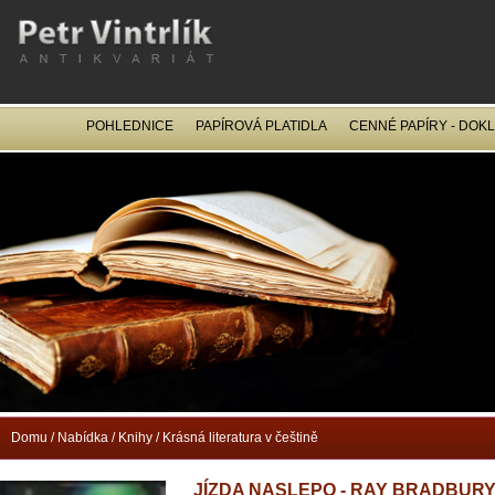
POHLEDNICE
PAPÍROVÁ PLATIDLA
CENNÉ PAPÍRY - DOK
OCEL
Domu
/
Nabídka
/
Knihy
/
Krásná literatura v češtině
JÍZDA NASLEPO - RAY BRADBUR