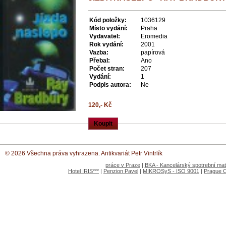
Kód položky:
1036129
Místo vydání:
Praha
Vydavatel:
Eromedia
Rok vydání:
2001
Vazba:
papírová
Přebal:
Ano
Počet stran:
207
Vydání:
1
Podpis autora:
Ne
120,- Kč
Koupit
© 2026 Všechna práva vyhrazena. Antikvariát Petr Vintrlík
práce v Praze
|
BKA - Kancelárský spotrební mate
Hotel IRIS***
|
Penzion Pavel
|
MIKROSyS - ISO 9001
|
Prague 