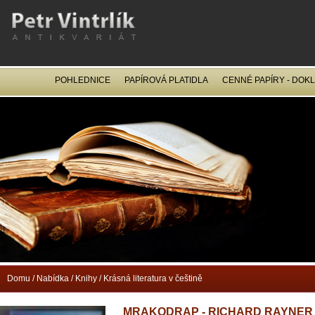
POHLEDNICE
PAPÍROVÁ PLATIDLA
CENNÉ PAPÍRY - DOK
OCEL
Domu
/
Nabídka
/
Knihy
/
Krásná literatura v češtině
MRAKODRAP - RICHARD RAYNER