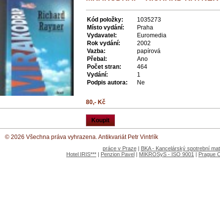
Kód položky:
1035273
Místo vydání:
Praha
Vydavatel:
Euromedia
Rok vydání:
2002
Vazba:
papírová
Přebal:
Ano
Počet stran:
464
Vydání:
1
Podpis autora:
Ne
80,- Kč
Koupit
© 2026 Všechna práva vyhrazena. Antikvariát Petr Vintrlík
práce v Praze
|
BKA - Kancelárský spotrební mate
Hotel IRIS***
|
Penzion Pavel
|
MIKROSyS - ISO 9001
|
Prague 