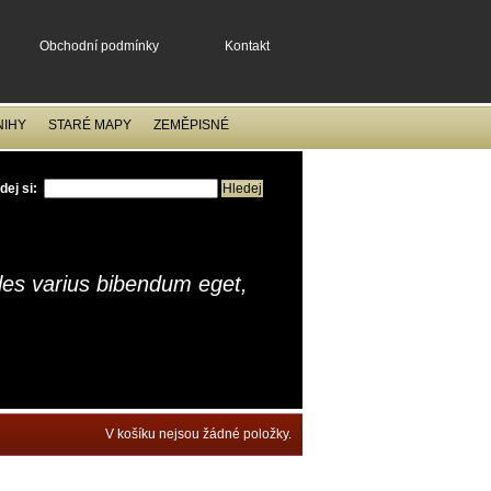
Obchodní podmínky
Kontakt
NIHY
STARÉ MAPY
ZEMĚPISNÉ
dej si:
ales varius bibendum eget,
V košíku nejsou žádné položky.