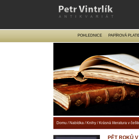
POHLEDNICE
PAPÍROVÁ PLATI
Domu
/
Nabídka
/
Knihy
/
Krásná literatura v češt
PĚT ROKŮ V