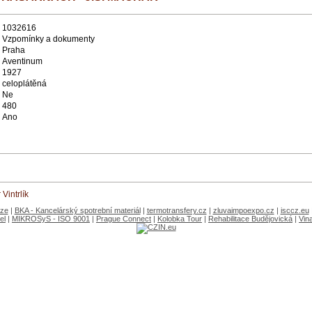
1032616
Vzpomínky a dokumenty
Praha
Aventinum
1927
celoplátěná
Ne
480
Ano
Vintrlík
aze
|
BKA - Kancelárský spotrební materiál
|
termotransfery.cz
|
zluvaimpoexpo.cz
|
isccz.eu
el
|
MIKROSyS - ISO 9001
|
Prague Connect
|
Kolobka Tour
|
Rehabilitace Budějovická
|
Vin