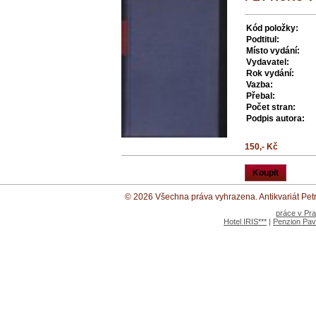
Kód položky:
Podtitul:
Místo vydání:
Vydavatel:
Rok vydání:
Vazba:
Přebal:
Počet stran:
Podpis autora:
150,- Kč
Koupit
© 2026 Všechna práva vyhrazena. Antikvariát Petr 
práce v Pr
Hotel IRIS***
|
Penzion Pav