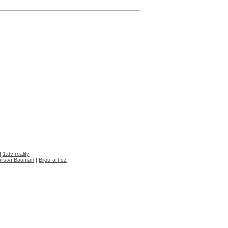
|
1.dv reality
ařství Bauman
|
Bijou-art.cz