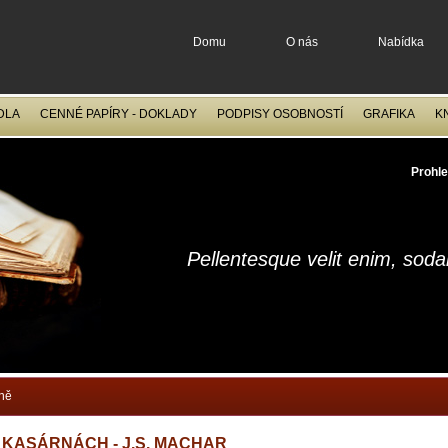
Domu
O nás
Nabídka
DLA
CENNÉ PAPÍRY - DOKLADY
PODPISY OSOBNOSTÍ
GRAFIKA
K
OCELORYTINY
FILATELIE
Prohle
Pellentesque velit enim, sod
ině
 KASÁRNÁCH - J.S. MACHAR